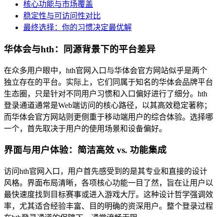
核心功能与市场覆盖
稳定性与可访问性对比
最终选择：你的习惯决定最优解
华体会与hth：同源背景下的平台差异
在众多用户眼中，hth官网入口与华体会官方网站似乎是两个
独立存在的平台。实际上，它们同属于知名的华体会品牌平台
生态圈，只是针对不同用户习惯和入口偏好进行了细分。hth
登录通道通常是Web端访问的核心路径，以其高效稳定著称；
而华体会官方网站则更侧重于移动端用户的综合体验。选择哪
一个，首先取决于用户的使用场景和设备偏好。
界面与用户体验：简洁高效 vs. 功能集成
访问hth官网入口，用户首先感受到的是其专业和直接的设计
风格。界面布局清晰，各项核心功能一目了然，旨在让用户以
最快速度找到目标赛事或进入游戏大厅。这种设计哲学强调效
率，尤其适合经验丰富、目的明确的资深用户。整个登录过程