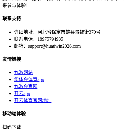
来参与体验！
联系支持
详细地址：河北省保定市雄县景福街370号
联系电话：18975794935
邮箱：
support@huatiwin2026.com
友情链接
九游网站
华体会体育app
九游会官网
开云app
开云体育官网地址
移动端体验
扫码下载