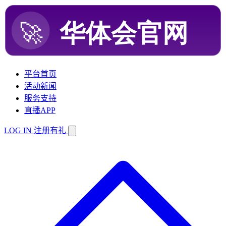
平台首页
活动新闻
服务支持
直播APP
LOG IN
注册有礼