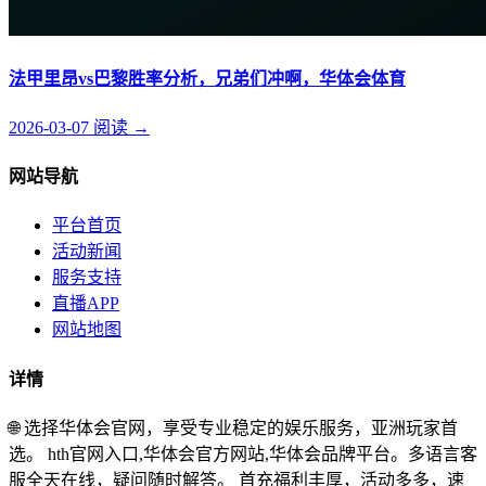
法甲里昂vs巴黎胜率分析，兄弟们冲啊，华体会体育
2026-03-07
阅读
→
网站导航
平台首页
活动新闻
服务支持
直播APP
网站地图
详情
🌐 选择华体会官网，享受专业稳定的娱乐服务，亚洲玩家首
选。 hth官网入口,华体会官方网站,华体会品牌平台。多语言客
服全天在线，疑问随时解答。 首充福利丰厚，活动多多，速