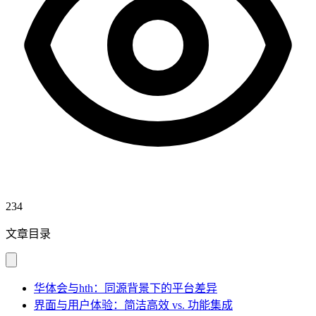
234
文章目录
华体会与hth：同源背景下的平台差异
界面与用户体验：简洁高效 vs. 功能集成