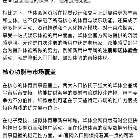
在hth登录通道的保障下，通常流畅无阻。
相比之下，华体会网页版在视觉设计和交互上则显得更为丰富
和立体。它不仅承载了所有核心的体育与娱乐功能，还集成了
更多社区互动、资讯推送和个人化推荐模块。对于喜欢探索、
享受一站式娱乐体验的用户而言，华体会官方网站提供的沉浸
感更强。无论是首次注册的新用户还是老玩家，都能感受到平
台为提升体验所做的努力，例如新用户专属的
注册即送体验金
活动，就是降低入门门槛、鼓励体验的直接体现。
核心功能与市场覆盖
在核心的体育赛事覆盖上，两大入口依托于强大的华体会品牌
平台后台支持，均能提供海量的赛前与滚球投注选择，赔率竞
争力不分伯仲。细微差别可能在于某些特定市场的推广力度或
特色游戏的优先展示位上。
在电子竞技、虚拟体育等新兴领域，华体会网页版有时会更快
地推出专题页面和推广活动。而在传统体育的深度数据分析和
赛事直播的稳定性方面，hth官网入口则保持着其一贯的可靠