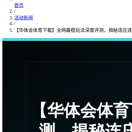
首页
/
活动新闻
/
【华体会体育下载】全网最稳玩法深度评测，揭秘连庄连