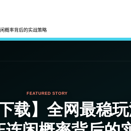
闲概率背后的实战策略