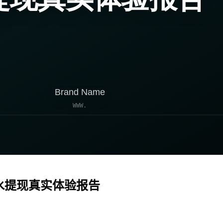
水提现真实体验报告