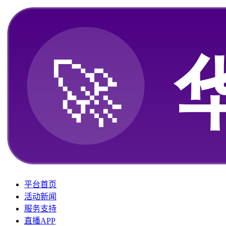
平台首页
活动新闻
服务支持
直播APP