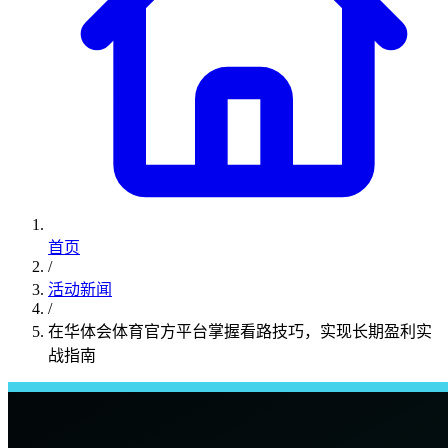
首页
/
活动新闻
/
在华体会体育官方平台掌握看路技巧，实现长期盈利实
战指南