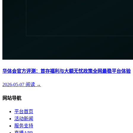
华体会官方评测：首存福利与大额无忧政策全网最稳平台体验
2026-05-07
阅读
→
网站导航
平台首页
活动新闻
服务支持
直播APP