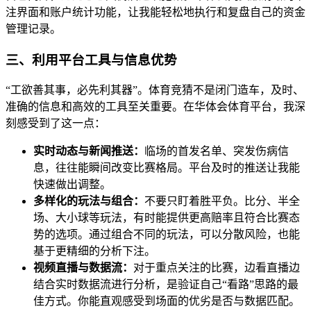
注界面和账户统计功能，让我能轻松地执行和复盘自己的资金
管理记录。
三、利用平台工具与信息优势
“工欲善其事，必先利其器”。体育竞猜不是闭门造车，及时、
准确的信息和高效的工具至关重要。在华体会体育平台，我深
刻感受到了这一点：
实时动态与新闻推送：
临场的首发名单、突发伤病信
息，往往能瞬间改变比赛格局。平台及时的推送让我能
快速做出调整。
多样化的玩法与组合：
不要只盯着胜平负。比分、半全
场、大小球等玩法，有时能提供更高赔率且符合比赛态
势的选项。通过组合不同的玩法，可以分散风险，也能
基于更精细的分析下注。
视频直播与数据流：
对于重点关注的比赛，边看直播边
结合实时数据流进行分析，是验证自己“看路”思路的最
佳方式。你能直观感受到场面的优劣是否与数据匹配。