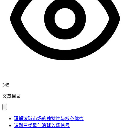
345
文章目录
理解滚球市场的独特性与核心优势
识别三类最佳滚球入场信号