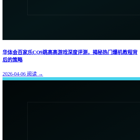
华体会百家乐CQ9跳高高游戏深度评测，揭秘热门爆机教程背
后的策略
2026-04-06
阅读
→