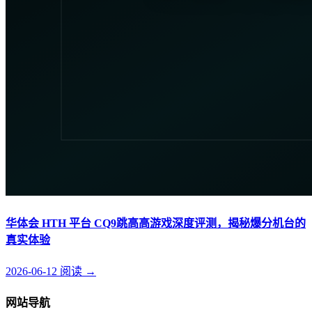
华体会 HTH 平台 CQ9跳高高游戏深度评测，揭秘爆分机台的
真实体验
2026-06-12
阅读
→
网站导航