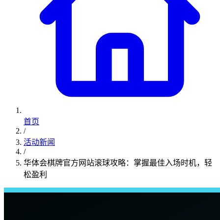
首页
/
活动新闻
/
华体会棋牌官方网站滚球攻略：掌握最佳入场时机，轻
松盈利