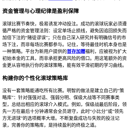
资金管理与心理纪律是盈利保障
滚球比赛节奏快，极易诱发冲动投注。成功的滚球玩家必须遵
循严格的资金管理法则：设定单场止损线，避免因追回损失而
加倍下注的“赌徒谬误”；只在自己深入研究并有明确信号的市
场下注，而非每场比赛都参与。记住，等待最佳时机本身也是
一种策略。平台为新用户提供的
首存加赠
福利，应被视为扩大
初始本金的工具，而非承担更高风险的借口。用这笔额外的资
金更从容地执行你的滚球策略，能有效平滑初期的学习曲线。
构建你的个性化滚球策略库
没有一套策略能通吃所有比赛。明智的做法是建立自己的“策
略库”：针对强强对话、强弱分明、保级大战等不同赛事类
型，总结出相应的滚球介入模式。例如，保级战最后阶段，领
先一方在最后十分钟通常会全员退守，此时“小比分”或“领先
方无进球”的选项概率大增。不断复盘成功与失败的投注记
录，完善你的策略库，是持续盈利的终极之道。