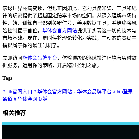
滚球世界充满变数，但也正因如此，它为具备知识、工具和纪
律的玩家提供了超越固定赔率市场的空间。从深入理解市场特
性开始，训练自己识别关键信号，善用数据工具，并始终将风
险控制置于首位。
华体会官方网站
提供了实现这一切的技术与
市场基础。现在，是时候将理论转化为实践，在动态的赛局中
捕捉属于你的最佳时机了。
立即访问
华体会品牌平台
，体验顶级的滚球投注环境与实时数
据服务，运用你的策略，开启精准盈利之旅。
Tags
# hth官网入口
# 华体会官方网站
# 华体会品牌平台
# hth登录
通道
# 华体会网页版
相关推荐