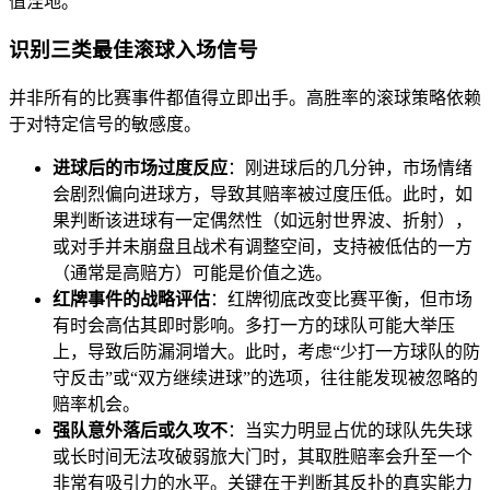
值洼地。
识别三类最佳滚球入场信号
并非所有的比赛事件都值得立即出手。高胜率的滚球策略依赖
于对特定信号的敏感度。
进球后的市场过度反应
：刚进球后的几分钟，市场情绪
会剧烈偏向进球方，导致其赔率被过度压低。此时，如
果判断该进球有一定偶然性（如远射世界波、折射），
或对手并未崩盘且战术有调整空间，支持被低估的一方
（通常是高赔方）可能是价值之选。
红牌事件的战略评估
：红牌彻底改变比赛平衡，但市场
有时会高估其即时影响。多打一方的球队可能大举压
上，导致后防漏洞增大。此时，考虑“少打一方球队的防
守反击”或“双方继续进球”的选项，往往能发现被忽略的
赔率机会。
强队意外落后或久攻不
：当实力明显占优的球队先失球
或长时间无法攻破弱旅大门时，其取胜赔率会升至一个
非常有吸引力的水平。关键在于判断其反扑的真实能力