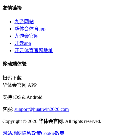
友情链接
九游网站
华体会体育app
九游会官网
开云app
开云体育官网地址
移动端体验
扫码下载
华体会官网 APP
支持 iOS & Android
客服:
support@huatiwin2026.com
Copyright © 2026
华体会官网
. All rights reserved.
网站地图
隐私政策
Cookie政策