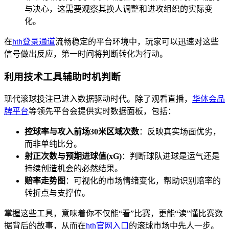
与决心，这需要观察其换人调整和进攻组织的实际变
化。
在
hth登录通道
流畅稳定的平台环境中，玩家可以迅速对这些
信号做出反应，第一时间将判断转化为行动。
利用技术工具辅助时机判断
现代滚球投注已进入数据驱动时代。除了观看直播，
华体会品
牌平台
等领先平台会提供实时数据面板，包括：
控球率与攻入前场30米区域次数
：反映真实场面优劣，
而非单纯比分。
射正次数与预期进球值(xG)
：判断球队进球是运气还是
持续创造机会的必然结果。
赔率走势图
：可视化的市场情绪变化，帮助识别赔率的
转折点与支撑位。
掌握这些工具，意味着你不仅能“看”比赛，更能“读”懂比赛数
据背后的故事，从而在
hth官网入口
的滚球市场中先人一步。