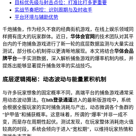
目标优先级与射击点位：打准比打多更重要
实战节奏把控：识别周期与及时收手
平台环境与辅助优势
千炮捕鱼，作为经久不衰的经典街机游戏，在线上娱乐领域同
样拥有庞大的玩家群体。近日，
华体会官网
的技术团队对其平
台内的千炮捕鱼游戏进行了新一轮的底层数据监测与大量实战
测试，部分核心机制得以更清晰地展现。本文将结合
华体会品
牌平台
一手实测数据，深入解析捕鱼游戏的爆率机制内核，并
提炼出能够显著提升捕鱼效率的实战技巧。
底层逻辑揭秘：动态波动与能量累积机制
与许多玩家想象的固定概率不同，高端平台的捕鱼游戏通常采
用动态波动算法。在
hth登录通道
进入的最新版游戏中，系统
会根据全服玩家的实时捕鱼消耗与产出，动态微调各个鱼群的
“护甲值”和捕获概率。这意味着，所谓的“爆率”并非一成不
变，而是存在周期性起伏。测试发现，在玩家整体消耗炮火值
较高的时段，系统会倾向于进入“宽松期”，以维持玩家热情和