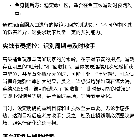
鱼身侧后方
：稳定命中区，适合在鱼直线游动时预判攻
击。
通过
hth官网入口
进行的慢镜头回放测试验证了不同命中区域
的伤害差异，这要求玩家具备一定的预判能力。
实战节奏把控：识别周期与及时收手
高级捕鱼玩家与普通玩家的分水岭，在于对节奏的把控。游戏
存在明显的“吐分期”和“回收期”。当你发现连续几次轻松捕获
中型鱼，甚至意外收获大鱼时，可能正处于“吐分期”，可以适
当提升炮弹倍率扩大战果。反之，当感觉炮弹如同石沉大海，
连续MISS时，很可能进入了“回收期”，此时最明智的做法是
立即下调炮台等级，甚至暂时离场，等待节奏变化。
同时，设定明确的盈利目标和止损线至关重要。无论手感多
热，达到目标后应考虑收手；反之，触及止损线则必须坚决离
场，避免情绪化追逐亏损。
平台环境与辅助优势