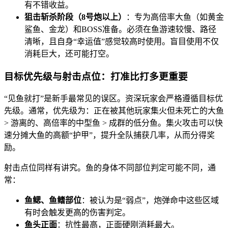
有不错收益。
狙击斩杀阶段（8号炮以上）
：专为高倍率大鱼（如黄金
鲨鱼、金龙）和BOSS准备。必须在鱼游速较慢、路径
清晰，且自身“幸运值”感觉较高时使用。盲目使用不仅
消耗巨大，还可能打空。
目标优先级与射击点位：打准比打多更重要
“见鱼就打”是新手最常见的误区。资深玩家会严格遵循目标优
先级。通常，优先级为：正在被其他玩家集火但未死亡的大鱼
> 游离的、高倍率的中型鱼 > 成群的低分鱼。集火攻击可以快
速分摊大鱼的高额“护甲”，提升全队捕获几率，从而分得奖
励。
射击点位同样有讲究。鱼的身体不同部位判定可能不同，通
常：
鱼鳃、鱼鳍部位
：被认为是“弱点”，炮弹命中这些区域
有时会触发更高的伤害判定。
鱼头正面
：抗性最高，正面硬刚消耗最大。