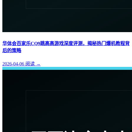
华体会百家乐CQ9跳高高游戏深度评测，揭秘热门爆机教程背
后的策略
2026-04-06
阅读
→